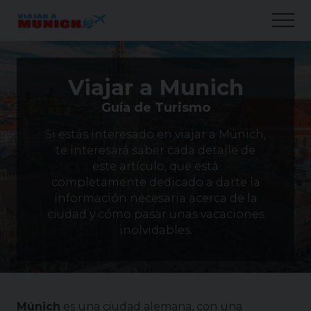
Menu
Skip
Skip
Skip
Men
to
to
to
main
primary
secondary
content
sidebar
sidebar
Viajar a Munich
Guía de Turismo
Si estás interesado en viajar a Múnich,
te interesará saber cada detalle de
este artículo, que está
completamente dedicado a darte la
información necesaria acerca de la
ciudad y cómo pasar unas vacaciones
inolvidables.
Múnich
es una ciudad alemana, con una