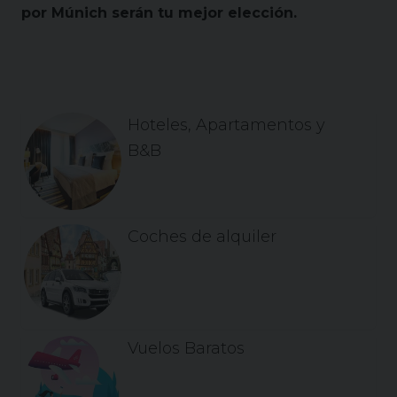
por Múnich serán tu mejor elección.
Primary
Secondary
Hoteles, Apartamentos y
Sidebar
Sidebar
B&B
Coches de alquiler
Vuelos Baratos