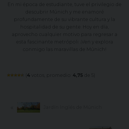
En mi época de estudiante, tuve el privilegio de
descubrir Múnich y me enamoré
profundamente de su vibrante cultura y la
hospitalidad de su gente. Hoy en día,
aprovecho cualquier motivo para regresar a
esta fascinante metrópoli. ¡Ven y explora
conmigo las maravillas de Múnich!
(
4
votos, promedio:
4,75
de 5)
P
«
Jardín Inglés de Múnich
r
e
v