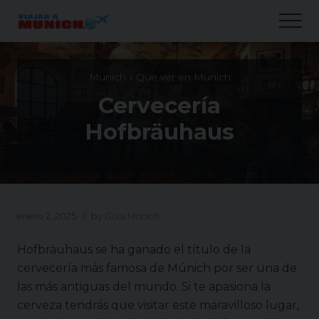
Menu
Skip
Skip
Skip
Men
to
to
to
main
primary
secondary
content
sidebar
sidebar
Munich
»
Que ver en Munich
Cervecería
Hofbräuhaus
enero 2, 2025
// by
Guía Munich
Hofbräuhaus se ha ganado el título de la
cervecería más famosa de Múnich por ser una de
las más antiguas del mundo. Si te apasiona la
cerveza tendrás que visitar este maravilloso lugar,