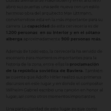
ciudad alemana de Haidhausen y en el año 1897
abrió sus puertas una sede nueva con un estilo
hermoso obra del arquitecto Max Littmann,
convirtiéndose esta en la más importante para su
carrera. La
capacidad
de esta cervecería es de
1.200 personas en su interior y en el sótano
alberga
aproximadamente
900 personas más.
Además de todo esto, la cervecería ha servido de
escenario para momentos importantes para la
historia de la zona, entre ellas la
proclamación
de la república soviética de Baviera.
También
se cuenta que Adolfo Hitler realizó sus primeros
discursos en este lugar y en donde el compositor
Wilhelm Gabriel escribió una canción en honor al
lugar, así como otros momentos importantes.
Una particularidad de este lugar es que como